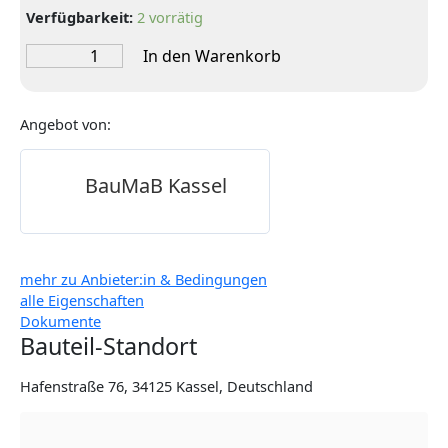
Verfügbarkeit:
2 vorrätig
Fenster
In den Warenkorb
2-
fach
verglast
Angebot von:
DK-
L
und
BauMaB Kassel
DK-
R
Menge
mehr zu Anbieter:in & Bedingungen
alle Eigenschaften
Dokumente
Bauteil-Standort
Hafenstraße 76, 34125 Kassel, Deutschland