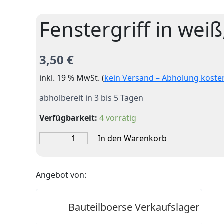
Fenstergriff in wei
3,50
€
inkl. 19 % MwSt. (
kein Versand – Abholung koste
abholbereit in 3 bis 5 Tagen
Verfügbarkeit:
4 vorrätig
Fenstergriff
In den Warenkorb
in
weiß,
ergonomisch,
Angebot von:
ohne
Schloss
Menge
Bauteilboerse Verkaufslager