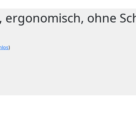
ß, ergonomisch, ohne Sc
nlos
)