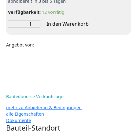
abholbereit in 3 bis 5 Tagen
Verfügbarkeit:
12 vorrätig
Maschinenspachtel,
In den Warenkorb
gebrauchsfertiger
Spritzspachtel
für
Angebot von:
innen,
25
kg,
Marke
Bito
Menge
Bauteilboerse Verkaufslager
mehr zu Anbieter:in & Bedingungen
alle Eigenschaften
Dokumente
Bauteil-Standort