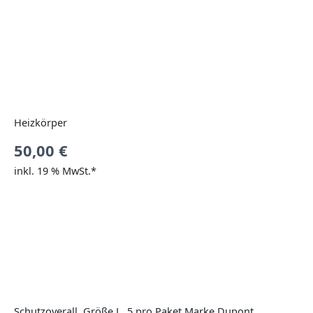
Heizkörper
50,00
€
inkl. 19 % MwSt.*
Schutzoverall, Größe L, 5 pro Paket,Marke Dupont