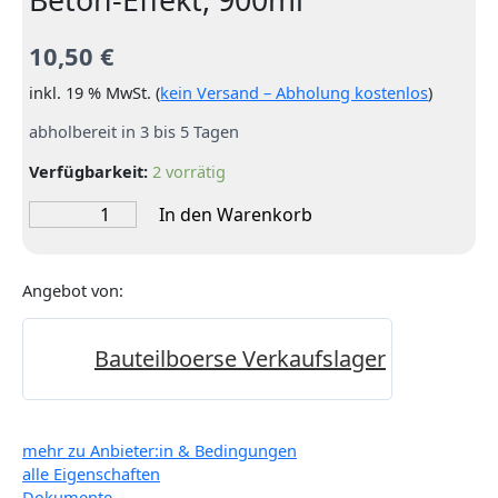
10,50
€
inkl. 19 % MwSt. (
kein Versand – Abholung kostenlos
)
abholbereit in 3 bis 5 Tagen
Verfügbarkeit:
2 vorrätig
Wandfarbe
In den Warenkorb
Beton-
Effekt
von
Angebot von:
der
Marke
Nr.
Bauteilboerse Verkaufslager
Sicher,
Farbton
Beton-
Effekt,
mehr zu Anbieter:in & Bedingungen
900ml
alle Eigenschaften
Menge
Dokumente